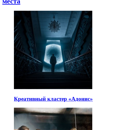
места
Креативный кластер «Адонис»