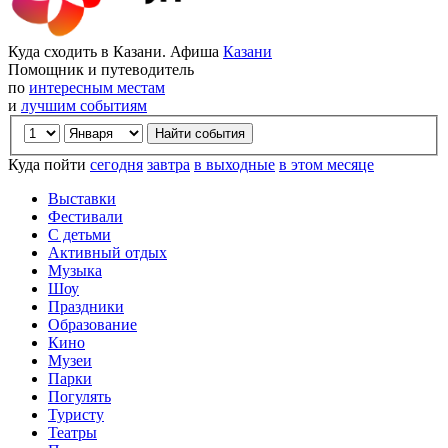
Куда сходить в Казани. Афиша
Казани
Помощник и путеводитель
по
интересным местам
и
лучшим событиям
Куда пойти
сегодня
завтра
в выходные
в этом месяце
Выставки
Фестивали
С детьми
Активный отдых
Музыка
Шоу
Праздники
Образование
Кино
Музеи
Парки
Погулять
Туристу
Театры