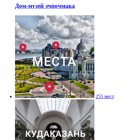
Дом-музей эчпочмака
255 мест