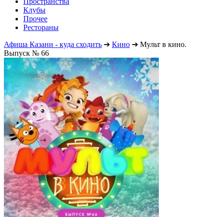
Пространства
Клубы
Прочее
Рестораны
Афиша Казани - куда сходить
➔
Кино
➔
Мульт в кино.
Выпуск № 66