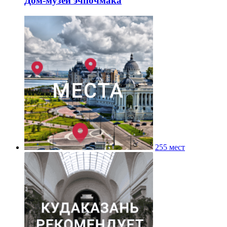
Дом-музей эчпочмака
255 мест