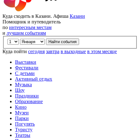
Куда сходить в Казани. Афиша
Казани
Помощник и путеводитель
по
интересным местам
и
лучшим событиям
Куда пойти
сегодня
завтра
в выходные
в этом месяце
Выставки
Фестивали
С детьми
Активный отдых
Музыка
Шоу
Праздники
Образование
Кино
Музеи
Парки
Погулять
Туристу
Театры