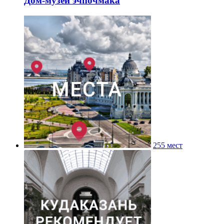
Дом-музей эчпочмака
255 мест