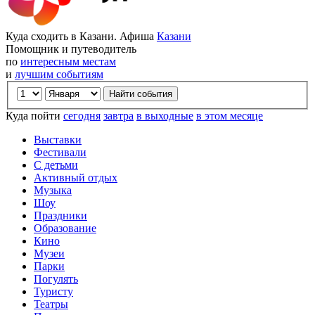
Куда сходить в Казани. Афиша
Казани
Помощник и путеводитель
по
интересным местам
и
лучшим событиям
Куда пойти
сегодня
завтра
в выходные
в этом месяце
Выставки
Фестивали
С детьми
Активный отдых
Музыка
Шоу
Праздники
Образование
Кино
Музеи
Парки
Погулять
Туристу
Театры