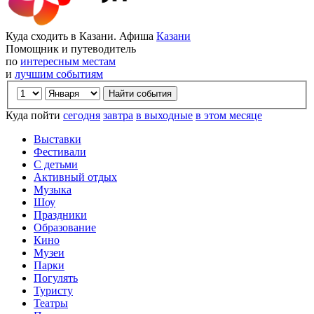
Куда сходить в Казани. Афиша
Казани
Помощник и путеводитель
по
интересным местам
и
лучшим событиям
Куда пойти
сегодня
завтра
в выходные
в этом месяце
Выставки
Фестивали
С детьми
Активный отдых
Музыка
Шоу
Праздники
Образование
Кино
Музеи
Парки
Погулять
Туристу
Театры