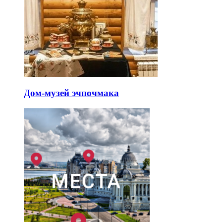
Дом-музей эчпочмака