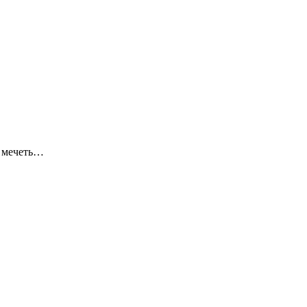
я мечеть…