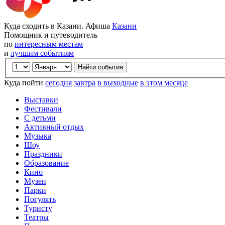
Куда сходить в Казани. Афиша
Казани
Помощник и путеводитель
по
интересным местам
и
лучшим событиям
Куда пойти
сегодня
завтра
в выходные
в этом месяце
Выставки
Фестивали
С детьми
Активный отдых
Музыка
Шоу
Праздники
Образование
Кино
Музеи
Парки
Погулять
Туристу
Театры