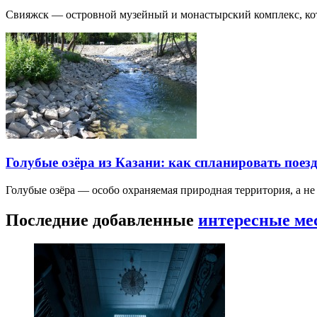
Свияжск — островной музейный и монастырский комплекс, кото
Голубые озёра из Казани: как спланировать поез
Голубые озёра — особо охраняемая природная территория, а н
Последние добавленные
интересные ме