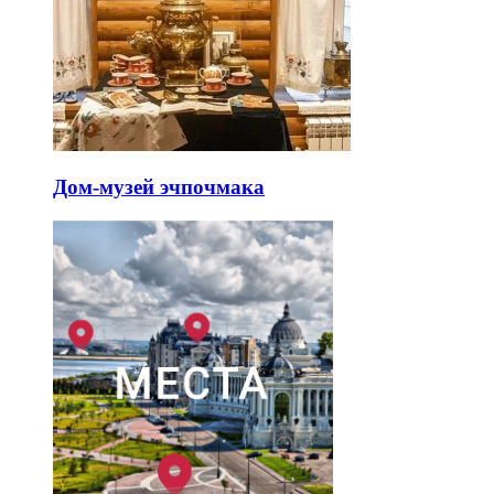
Дом-музей эчпочмака