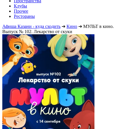
Пространства
Клубы
Прочее
Рестораны
Афиша Казани - куда сходить
➔
Кино
➔
МУЛЬТ в кино.
Выпуск № 102. Лекарство от скуки