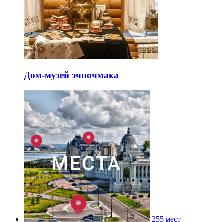
Дом-музей эчпочмака
255 мест