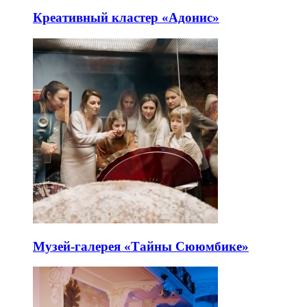
Креативный кластер «Адонис»
Музей-галерея «Тайны Сююмбике»