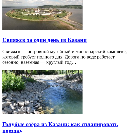
Свияжск за один день из Казани
Свияжск — островной музейный и монастырский комплекс,
который требует полного дня. Дорога по воде работает
сезонно, наземная — круглый год…
Голубые озёра из Казани: как спланировать
поездку