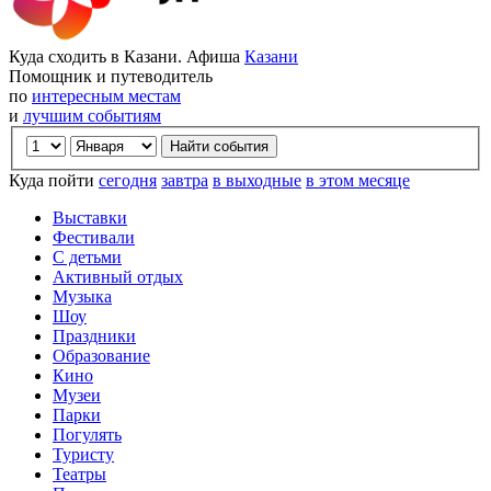
Куда сходить в Казани. Афиша
Казани
Помощник и путеводитель
по
интересным местам
и
лучшим событиям
Куда пойти
сегодня
завтра
в выходные
в этом месяце
Выставки
Фестивали
С детьми
Активный отдых
Музыка
Шоу
Праздники
Образование
Кино
Музеи
Парки
Погулять
Туристу
Театры