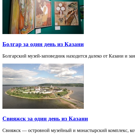
Болгар за один день из Казани
Болгарский музей-заповедник находится далеко от Казани и за
Свияжск за один день из Казани
Свияжск — островной музейный и монастырский комплекс, кото