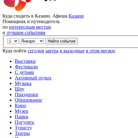
Куда сходить в Казани. Афиша
Казани
Помощник и путеводитель
по
интересным местам
и
лучшим событиям
Куда пойти
сегодня
завтра
в выходные
в этом месяце
Выставки
Фестивали
С детьми
Активный отдых
Музыка
Шоу
Праздники
Образование
Кино
Музеи
Парки
Погулять
Туристу
Театры