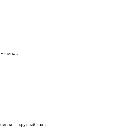
я мечеть…
аземная — круглый год…