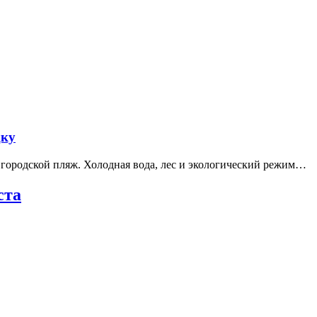
дку
е городской пляж. Холодная вода, лес и экологический режим…
ста