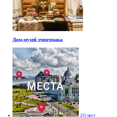
Дом-музей эчпочмака
255 мест