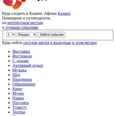
Куда сходить в Казани. Афиша
Казани
Помощник и путеводитель
по
интересным местам
и
лучшим событиям
Куда пойти
сегодня
завтра
в выходные
в этом месяце
Выставки
Фестивали
С детьми
Активный отдых
Музыка
Шоу
Праздники
Образование
Кино
Музеи
Парки
Погулять
Туристу
Театры