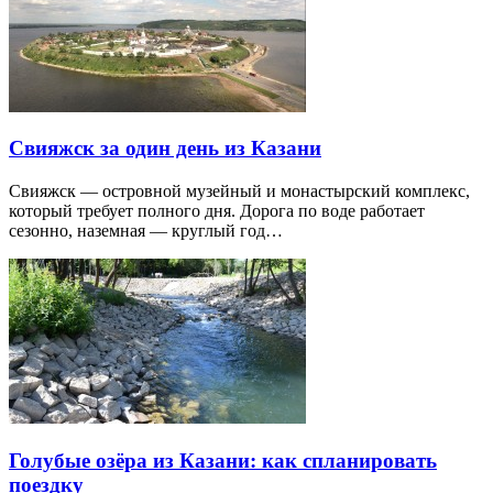
Свияжск за один день из Казани
Свияжск — островной музейный и монастырский комплекс,
который требует полного дня. Дорога по воде работает
сезонно, наземная — круглый год…
Голубые озёра из Казани: как спланировать
поездку