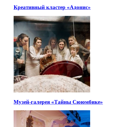
Креативный кластер «Адонис»
Музей-галерея «Тайны Сююмбике»