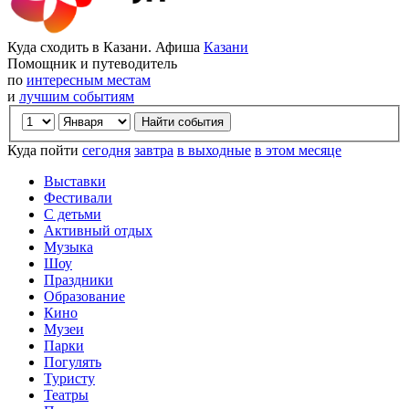
Куда сходить в Казани. Афиша
Казани
Помощник и путеводитель
по
интересным местам
и
лучшим событиям
Куда пойти
сегодня
завтра
в выходные
в этом месяце
Выставки
Фестивали
С детьми
Активный отдых
Музыка
Шоу
Праздники
Образование
Кино
Музеи
Парки
Погулять
Туристу
Театры