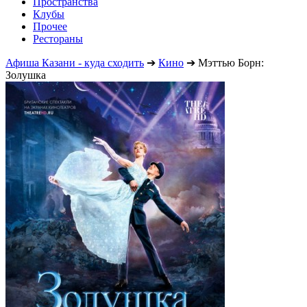
Пространства
Клубы
Прочее
Рестораны
Афиша Казани - куда сходить
➔
Кино
➔
Мэттью Борн:
Золушка