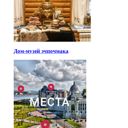
Дом-музей эчпочмака