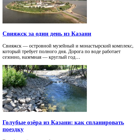
Свияжск за один день из Казани
Свияжск — островной музейный и монастырский комплекс,
который требует полного дня. Дорога по воде работает
сезонно, наземная — круглый год…
Голубые озёра из Казани: как спланировать
поездку