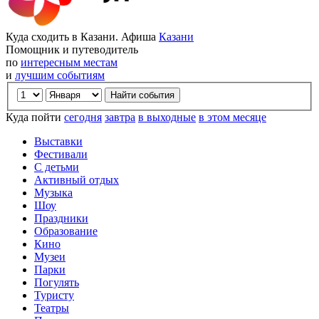
Куда сходить в Казани. Афиша
Казани
Помощник и путеводитель
по
интересным местам
и
лучшим событиям
Куда пойти
сегодня
завтра
в выходные
в этом месяце
Выставки
Фестивали
С детьми
Активный отдых
Музыка
Шоу
Праздники
Образование
Кино
Музеи
Парки
Погулять
Туристу
Театры