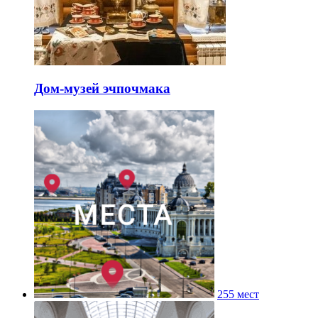
Дом-музей эчпочмака
255 мест