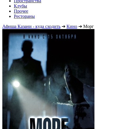
Пространства
Клубы
Прочее
Рестораны
Афиша Казани - куда сходить
➔
Кино
➔
Морг