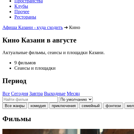
Пространства
Клубы
Прочее
Рестораны
Афиша Казани - куда сходить
➔
Кино
Кино Казани в августе
Актуальные фильмы, сеансы и площадки Казани.
9 фильмов
Сеансы и площадки
Период
Все
Сегодня
Завтра
Выходные
Месяц
Все жанры
комедия
приключения
семейный
фэнтези
мел
Фильмы