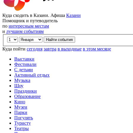
Куда сходить в Казани. Афиша
Казани
Помощник и путеводитель
по
интересным местам
и
лучшим событиям
Куда пойти
сегодня
завтра
в выходные
в этом месяце
Выставки
Фестивали
С детьми
Активный отдых
Музыка
Шоу
Праздники
Образование
Кино
Музеи
Парки
Погулять
Туристу
Театры