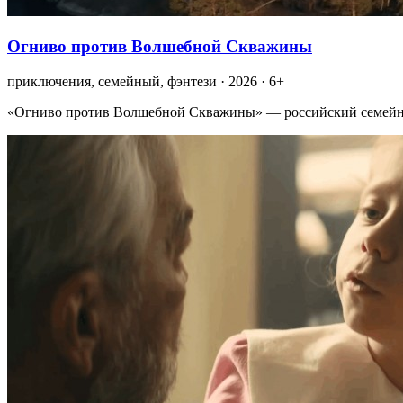
Огниво против Волшебной Скважины
приключения, семейный, фэнтези · 2026 · 6+
«Огниво против Волшебной Скважины» — российский семейный 