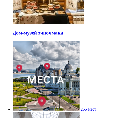
Дом-музей эчпочмака
255 мест