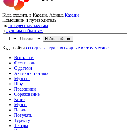
Куда сходить в Казани. Афиша
Казани
Помощник и путеводитель
по
интересным местам
и
лучшим событиям
Куда пойти
сегодня
завтра
в выходные
в этом месяце
Выставки
Фестивали
С детьми
Активный отдых
Музыка
Шоу
Праздники
Образование
Кино
Музеи
Парки
Погулять
Туристу
Театры