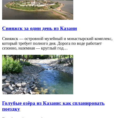
Свияжск за один день из Казани
Свияжск — островной музейный и монастырский комплекс,
который требует полного дня. Дорога по воде работает
сезонно, наземная — круглый год…
Голубые озёра из Казани: как спланировать
поездку