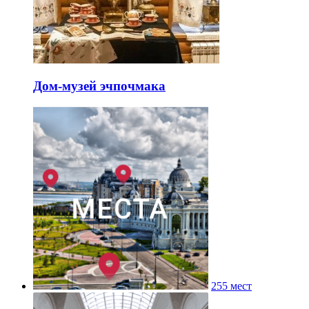
Дом-музей эчпочмака
255 мест