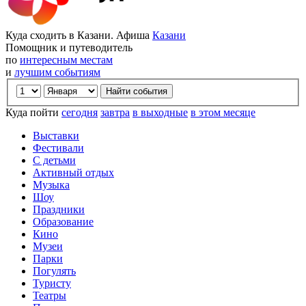
Куда сходить в Казани. Афиша
Казани
Помощник и путеводитель
по
интересным местам
и
лучшим событиям
Куда пойти
сегодня
завтра
в выходные
в этом месяце
Выставки
Фестивали
С детьми
Активный отдых
Музыка
Шоу
Праздники
Образование
Кино
Музеи
Парки
Погулять
Туристу
Театры