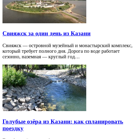
Свияжск за один день из Казани
Свияжск — островной музейный и монастырский комплекс,
который требует полного дня. Дорога по воде работает
сезонно, наземная — круглый год…
Голубые озёра из Казани: как спланировать
поездку