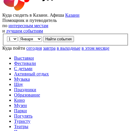
Куда сходить в Казани. Афиша
Казани
Помощник и путеводитель
по
интересным местам
и
лучшим событиям
Куда пойти
сегодня
завтра
в выходные
в этом месяце
Выставки
Фестивали
С детьми
Активный отдых
Музыка
Шоу
Праздники
Образование
Кино
Музеи
Парки
Погулять
Туристу
Театры