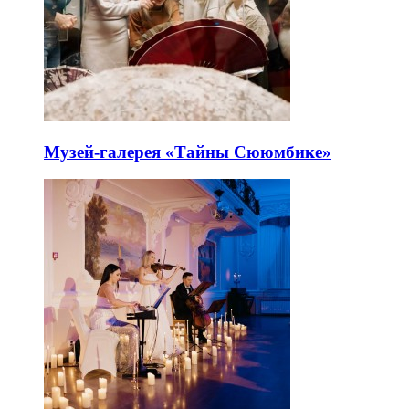
Музей-галерея «Тайны Сююмбике»