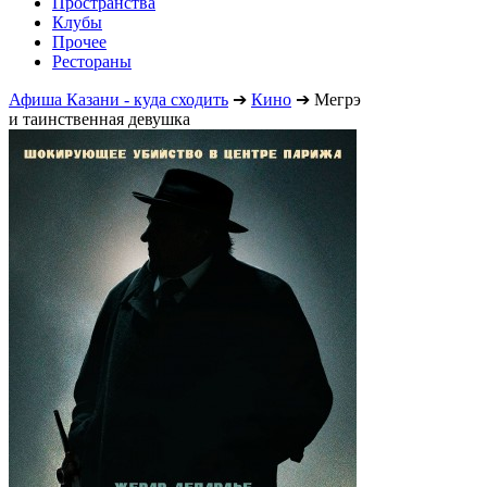
Пространства
Клубы
Прочее
Рестораны
Афиша Казани - куда сходить
➔
Кино
➔
Мегрэ
и таинственная девушка