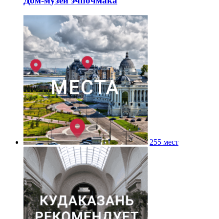
Дом-музей эчпочмака
255 мест