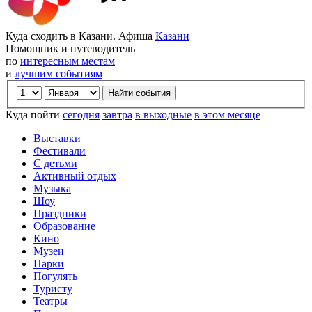
Куда сходить в Казани. Афиша
Казани
Помощник и путеводитель
по
интересным местам
и
лучшим событиям
Куда пойти
сегодня
завтра
в выходные
в этом месяце
Выставки
Фестивали
С детьми
Активный отдых
Музыка
Шоу
Праздники
Образование
Кино
Музеи
Парки
Погулять
Туристу
Театры