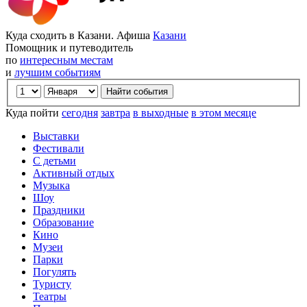
Куда сходить в Казани. Афиша
Казани
Помощник и путеводитель
по
интересным местам
и
лучшим событиям
Куда пойти
сегодня
завтра
в выходные
в этом месяце
Выставки
Фестивали
С детьми
Активный отдых
Музыка
Шоу
Праздники
Образование
Кино
Музеи
Парки
Погулять
Туристу
Театры