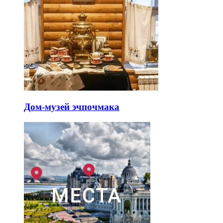
Дом-музей эчпочмака