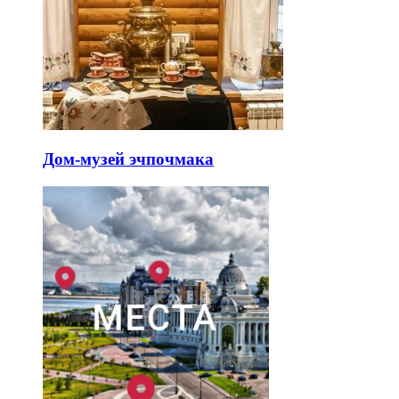
Дом-музей эчпочмака