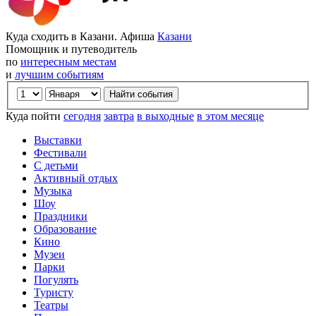
Куда сходить в Казани. Афиша
Казани
Помощник и путеводитель
по
интересным местам
и
лучшим событиям
Куда пойти
сегодня
завтра
в выходные
в этом месяце
Выставки
Фестивали
С детьми
Активный отдых
Музыка
Шоу
Праздники
Образование
Кино
Музеи
Парки
Погулять
Туристу
Театры