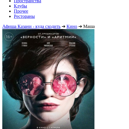
Пространства
Клубы
Прочее
Рестораны
Афиша Казани - куда сходить
➔
Кино
➔
Маша