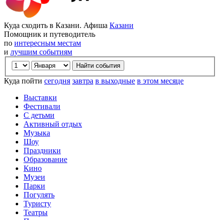
Куда сходить в Казани. Афиша
Казани
Помощник и путеводитель
по
интересным местам
и
лучшим событиям
Куда пойти
сегодня
завтра
в выходные
в этом месяце
Выставки
Фестивали
С детьми
Активный отдых
Музыка
Шоу
Праздники
Образование
Кино
Музеи
Парки
Погулять
Туристу
Театры