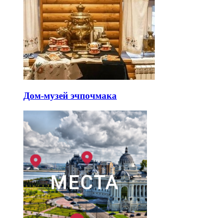
Дом-музей эчпочмака