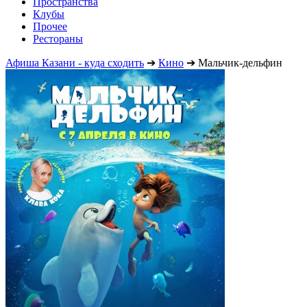
Пространства
Клубы
Прочее
Рестораны
Афиша Казани - куда сходить
➔
Кино
➔
Мальчик-дельфин