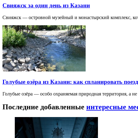
Свияжск за один день из Казани
Свияжск — островной музейный и монастырский комплекс, кото
Голубые озёра из Казани: как спланировать поез
Голубые озёра — особо охраняемая природная территория, а н
Последние добавленные
интересные ме