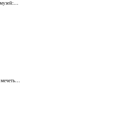
-музей:…
я мечеть…