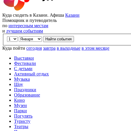
Куда сходить в Казани. Афиша
Казани
Помощник и путеводитель
по
интересным местам
и
лучшим событиям
Куда пойти
сегодня
завтра
в выходные
в этом месяце
Выставки
Фестивали
С детьми
Активный отдых
Музыка
Шоу
Праздники
Образование
Кино
Музеи
Парки
Погулять
Туристу
Театры