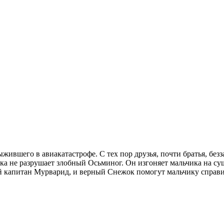
жившего в авиакатастрофе. С тех пор друзья, почти братья, без
а не разрушает злобный Осьминог. Он изгоняет мальчика на сушу
й капитан Мурварид, и верный Снежок помогут мальчику справит