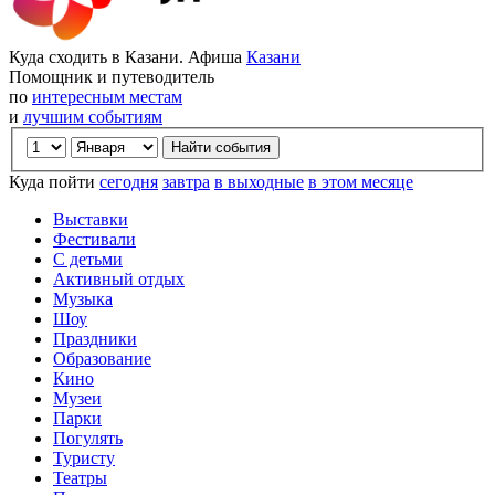
Куда сходить в Казани. Афиша
Казани
Помощник и путеводитель
по
интересным местам
и
лучшим событиям
Куда пойти
сегодня
завтра
в выходные
в этом месяце
Выставки
Фестивали
С детьми
Активный отдых
Музыка
Шоу
Праздники
Образование
Кино
Музеи
Парки
Погулять
Туристу
Театры