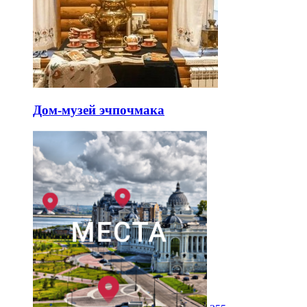
Дом-музей эчпочмака