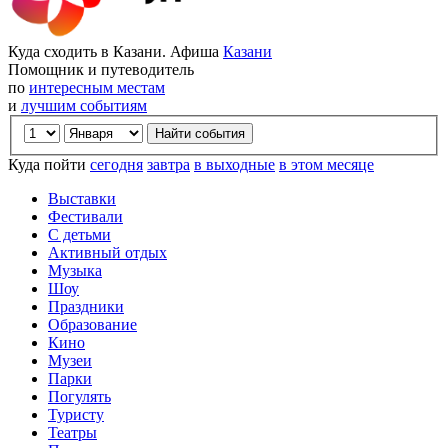
Куда сходить в Казани. Афиша
Казани
Помощник и путеводитель
по
интересным местам
и
лучшим событиям
Куда пойти
сегодня
завтра
в выходные
в этом месяце
Выставки
Фестивали
С детьми
Активный отдых
Музыка
Шоу
Праздники
Образование
Кино
Музеи
Парки
Погулять
Туристу
Театры