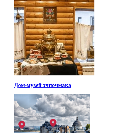
Дом-музей эчпочмака