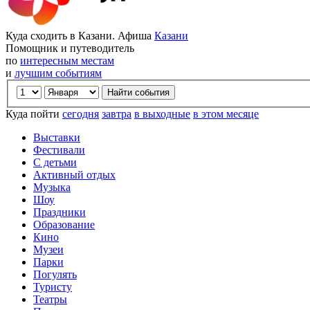
Куда сходить в Казани. Афиша
Казани
Помощник и путеводитель
по
интересным местам
и
лучшим событиям
Куда пойти
сегодня
завтра
в выходные
в этом месяце
Выставки
Фестивали
С детьми
Активный отдых
Музыка
Шоу
Праздники
Образование
Кино
Музеи
Парки
Погулять
Туристу
Театры