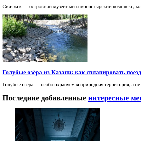
Свияжск — островной музейный и монастырский комплекс, кото
Голубые озёра из Казани: как спланировать поез
Голубые озёра — особо охраняемая природная территория, а н
Последние добавленные
интересные ме