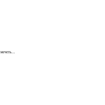
я мечеть…