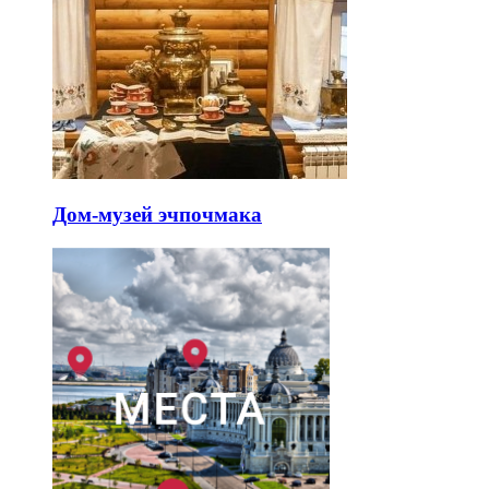
Дом-музей эчпочмака