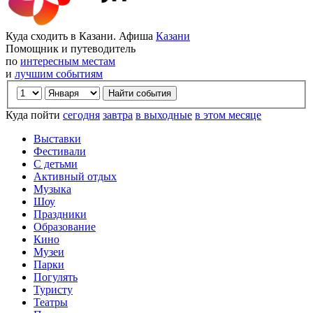
Куда сходить в Казани. Афиша
Казани
Помощник и путеводитель
по
интересным местам
и
лучшим событиям
Куда пойти
сегодня
завтра
в выходные
в этом месяце
Выставки
Фестивали
С детьми
Активный отдых
Музыка
Шоу
Праздники
Образование
Кино
Музеи
Парки
Погулять
Туристу
Театры