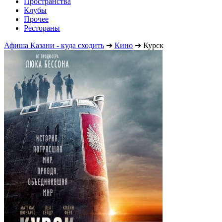
Пространства
Клубы
Прочее
Рестораны
Афиша Казани - куда сходить
➔
Кино
➔
Курск