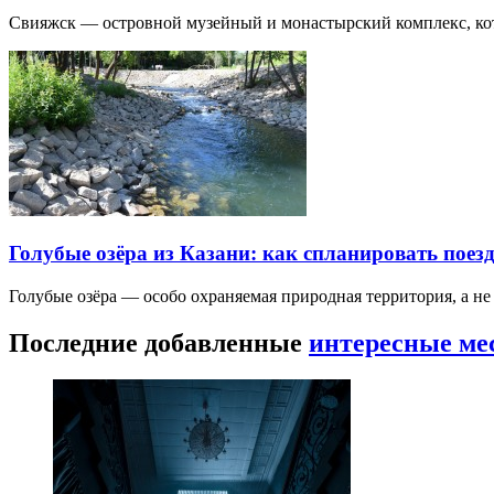
Свияжск — островной музейный и монастырский комплекс, кото
Голубые озёра из Казани: как спланировать поез
Голубые озёра — особо охраняемая природная территория, а н
Последние добавленные
интересные ме