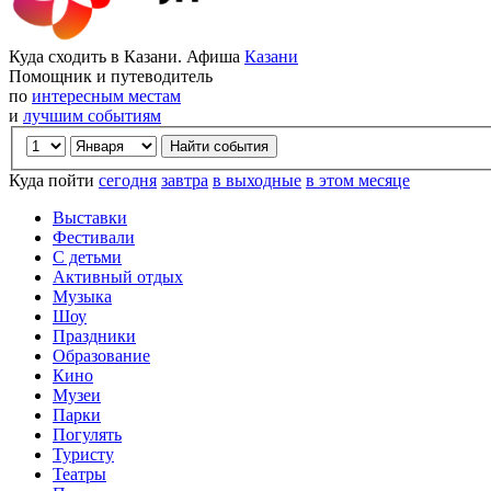
Куда сходить в Казани. Афиша
Казани
Помощник и путеводитель
по
интересным местам
и
лучшим событиям
Куда пойти
сегодня
завтра
в выходные
в этом месяце
Выставки
Фестивали
С детьми
Активный отдых
Музыка
Шоу
Праздники
Образование
Кино
Музеи
Парки
Погулять
Туристу
Театры