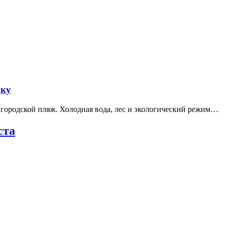
дку
е городской пляж. Холодная вода, лес и экологический режим…
ста