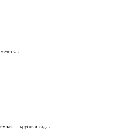
я мечеть…
аземная — круглый год…