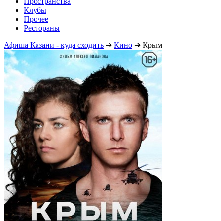
Пространства
Клубы
Прочее
Рестораны
Афиша Казани - куда сходить
➔
Кино
➔
Крым