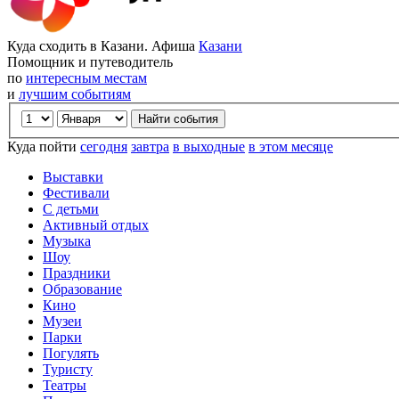
Куда сходить в Казани. Афиша
Казани
Помощник и путеводитель
по
интересным местам
и
лучшим событиям
Куда пойти
сегодня
завтра
в выходные
в этом месяце
Выставки
Фестивали
С детьми
Активный отдых
Музыка
Шоу
Праздники
Образование
Кино
Музеи
Парки
Погулять
Туристу
Театры