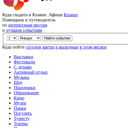
Куда сходить в Казани. Афиша
Казани
Помощник и путеводитель
по
интересным местам
и
лучшим событиям
Куда пойти
сегодня
завтра
в выходные
в этом месяце
Выставки
Фестивали
С детьми
Активный отдых
Музыка
Шоу
Праздники
Образование
Кино
Музеи
Парки
Погулять
Туристу
Театры