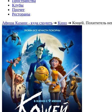
Пространства
Клубы
Прочее
Рестораны
Афиша Казани - куда сходить
➔
Кино
➔
Кощей. Похититель не