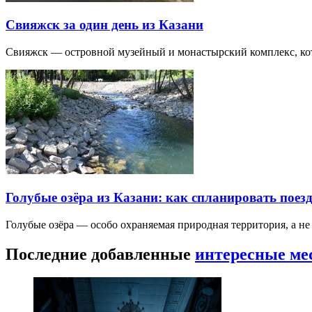
Свияжск за один день из Казани
Свияжск — островной музейный и монастырский комплекс, кото
Голубые озёра из Казани: как спланировать поез
Голубые озёра — особо охраняемая природная территория, а н
Последние добавленные
интересные ме