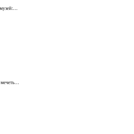
-музей:…
я мечеть…