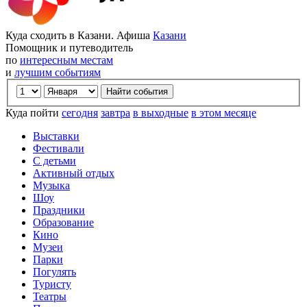
Куда сходить в Казани. Афиша
Казани
Помощник и путеводитель
по
интересным местам
и
лучшим событиям
Куда пойти
сегодня
завтра
в выходные
в этом месяце
Выставки
Фестивали
С детьми
Активный отдых
Музыка
Шоу
Праздники
Образование
Кино
Музеи
Парки
Погулять
Туристу
Театры