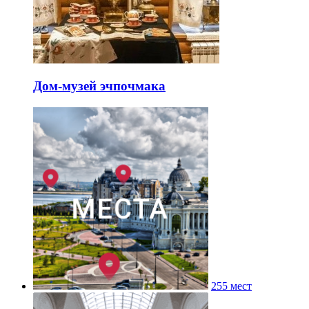
Дом-музей эчпочмака
255 мест