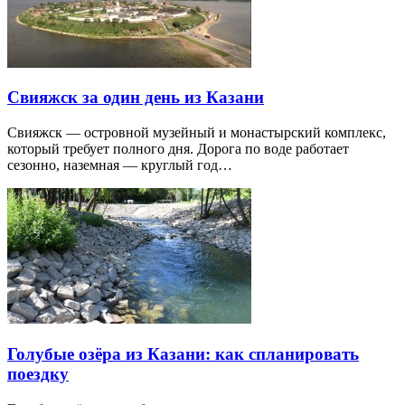
Свияжск за один день из Казани
Свияжск — островной музейный и монастырский комплекс,
который требует полного дня. Дорога по воде работает
сезонно, наземная — круглый год…
Голубые озёра из Казани: как спланировать
поездку