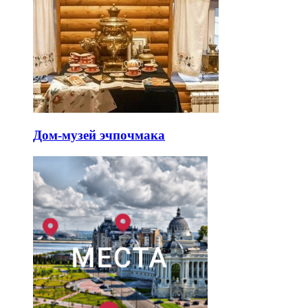
Дом-музей эчпочмака