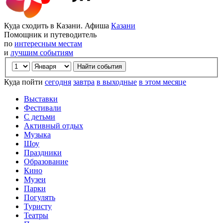
Куда сходить в Казани. Афиша
Казани
Помощник и путеводитель
по
интересным местам
и
лучшим событиям
Куда пойти
сегодня
завтра
в выходные
в этом месяце
Выставки
Фестивали
С детьми
Активный отдых
Музыка
Шоу
Праздники
Образование
Кино
Музеи
Парки
Погулять
Туристу
Театры