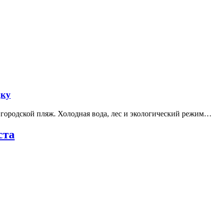
дку
е городской пляж. Холодная вода, лес и экологический режим…
ста