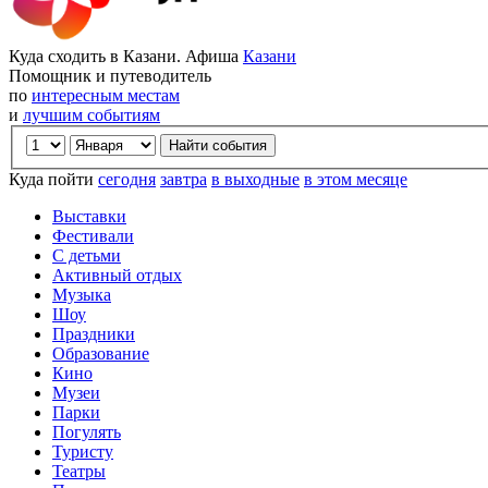
Куда сходить в Казани. Афиша
Казани
Помощник и путеводитель
по
интересным местам
и
лучшим событиям
Куда пойти
сегодня
завтра
в выходные
в этом месяце
Выставки
Фестивали
С детьми
Активный отдых
Музыка
Шоу
Праздники
Образование
Кино
Музеи
Парки
Погулять
Туристу
Театры