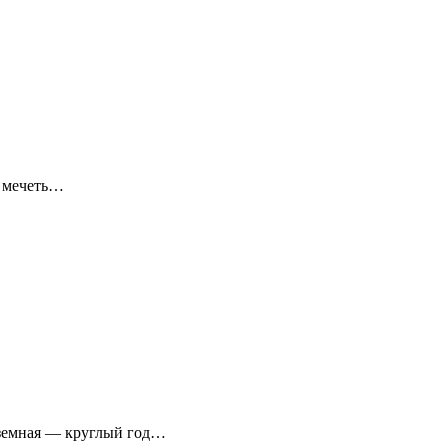
я мечеть…
аземная — круглый год…