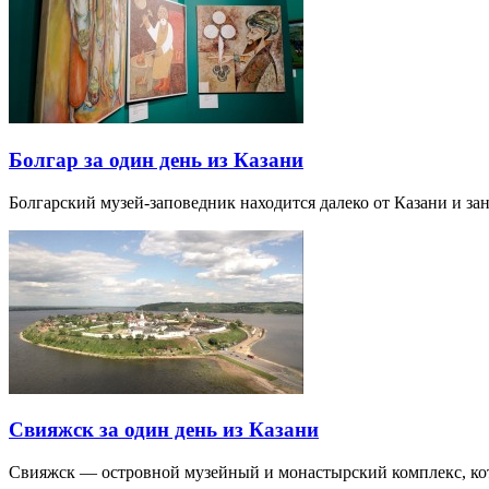
Болгар за один день из Казани
Болгарский музей-заповедник находится далеко от Казани и за
Свияжск за один день из Казани
Свияжск — островной музейный и монастырский комплекс, кото