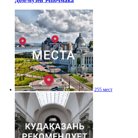
Дом-музей эчпочмака
255 мест