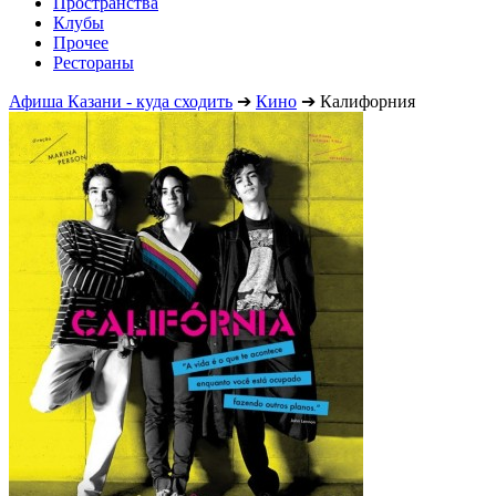
Пространства
Клубы
Прочее
Рестораны
Афиша Казани - куда сходить
➔
Кино
➔
Калифорния