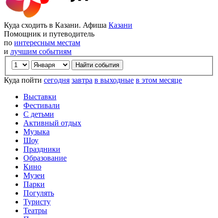
Куда сходить в Казани. Афиша
Казани
Помощник и путеводитель
по
интересным местам
и
лучшим событиям
Куда пойти
сегодня
завтра
в выходные
в этом месяце
Выставки
Фестивали
С детьми
Активный отдых
Музыка
Шоу
Праздники
Образование
Кино
Музеи
Парки
Погулять
Туристу
Театры