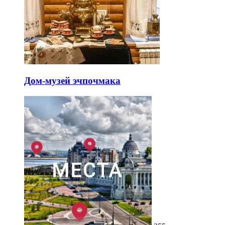
Дом-музей эчпочмака