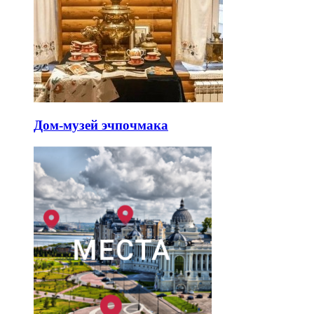
Дом-музей эчпочмака