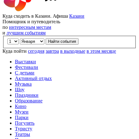
Куда сходить в Казани. Афиша
Казани
Помощник и путеводитель
по
интересным местам
и
лучшим событиям
Куда пойти
сегодня
завтра
в выходные
в этом месяце
Выставки
Фестивали
С детьми
Активный отдых
Музыка
Шоу
Праздники
Образование
Кино
Музеи
Парки
Погулять
Туристу
Театры