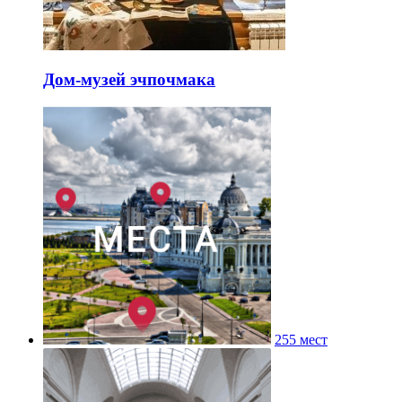
Дом-музей эчпочмака
255 мест