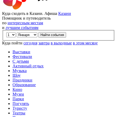
Куда сходить в Казани. Афиша
Казани
Помощник и путеводитель
по
интересным местам
и
лучшим событиям
Куда пойти
сегодня
завтра
в выходные
в этом месяце
Выставки
Фестивали
С детьми
Активный отдых
Музыка
Шоу
Праздники
Образование
Кино
Музеи
Парки
Погулять
Туристу
Театры