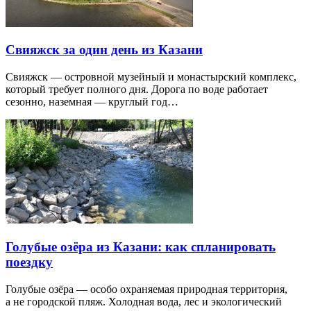
Свияжск за один день из Казани
Свияжск — островной музейный и монастырский комплекс,
который требует полного дня. Дорога по воде работает
сезонно, наземная — круглый год…
Голубые озёра из Казани: как спланировать
поездку
Голубые озёра — особо охраняемая природная территория,
а не городской пляж. Холодная вода, лес и экологический