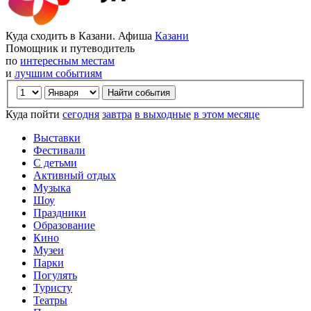
Куда сходить в Казани. Афиша
Казани
Помощник и путеводитель
по
интересным местам
и
лучшим событиям
Куда пойти
сегодня
завтра
в выходные
в этом месяце
Выставки
Фестивали
С детьми
Активный отдых
Музыка
Шоу
Праздники
Образование
Кино
Музеи
Парки
Погулять
Туристу
Театры