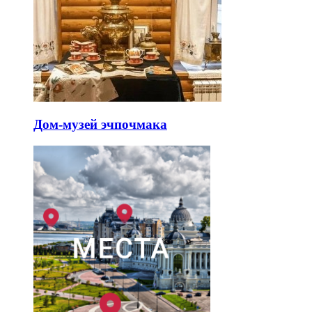
Дом-музей эчпочмака