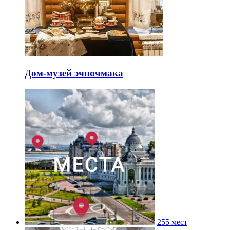
Дом-музей эчпочмака
255 мест