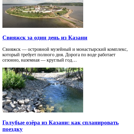
Свияжск за один день из Казани
Свияжск — островной музейный и монастырский комплекс,
который требует полного дня. Дорога по воде работает
сезонно, наземная — круглый год…
Голубые озёра из Казани: как спланировать
поездку