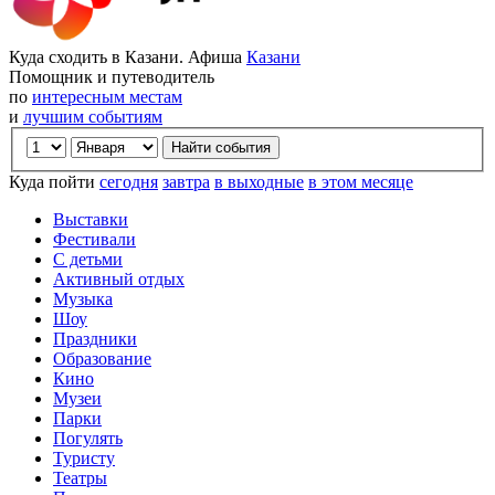
Куда сходить в Казани. Афиша
Казани
Помощник и путеводитель
по
интересным местам
и
лучшим событиям
Куда пойти
сегодня
завтра
в выходные
в этом месяце
Выставки
Фестивали
С детьми
Активный отдых
Музыка
Шоу
Праздники
Образование
Кино
Музеи
Парки
Погулять
Туристу
Театры