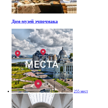
Дом-музей эчпочмака
255 мест