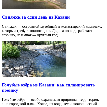
Свияжск за один день из Казани
Свияжск — островной музейный и монастырский комплекс,
который требует полного дня. Дорога по воде работает
сезонно, наземная — круглый год…
Голубые озёра из Казани: как спланировать
поездку
Голубые озёра — особо охраняемая природная территория,
а не городской пляж. Холодная вода, лес и экологический