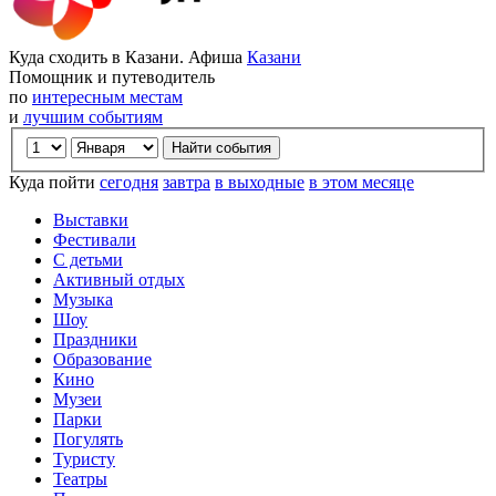
Куда сходить в Казани. Афиша
Казани
Помощник и путеводитель
по
интересным местам
и
лучшим событиям
Куда пойти
сегодня
завтра
в выходные
в этом месяце
Выставки
Фестивали
С детьми
Активный отдых
Музыка
Шоу
Праздники
Образование
Кино
Музеи
Парки
Погулять
Туристу
Театры