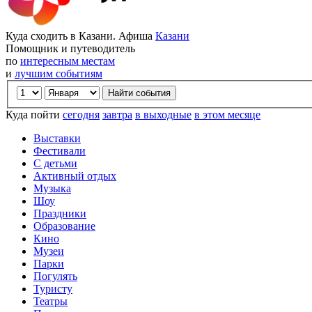
Куда сходить в Казани. Афиша
Казани
Помощник и путеводитель
по
интересным местам
и
лучшим событиям
Куда пойти
сегодня
завтра
в выходные
в этом месяце
Выставки
Фестивали
С детьми
Активный отдых
Музыка
Шоу
Праздники
Образование
Кино
Музеи
Парки
Погулять
Туристу
Театры