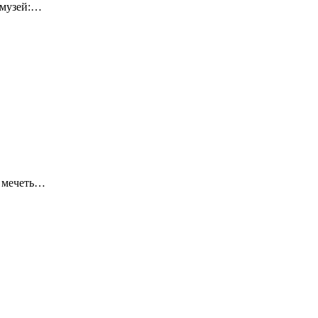
-музей:…
я мечеть…