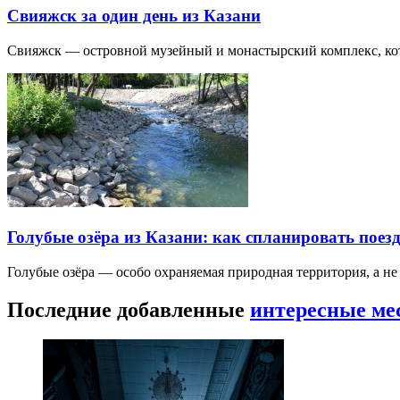
Свияжск за один день из Казани
Свияжск — островной музейный и монастырский комплекс, кото
Голубые озёра из Казани: как спланировать поез
Голубые озёра — особо охраняемая природная территория, а н
Последние добавленные
интересные ме