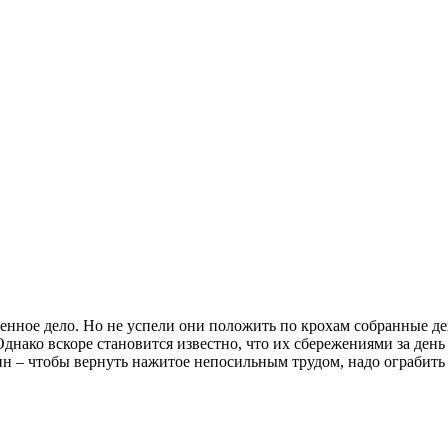
енное дело. Но не успели они положить по крохам собранные ден
днако вскоре становится известно, что их сбережениями за день
ин – чтобы вернуть нажитое непосильным трудом, надо ограбит