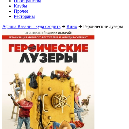
Пространства
Клубы
Прочее
Рестораны
Афиша Казани - куда сходить
➔
Кино
➔
Героические лузеры