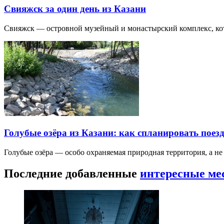
Свияжск за один день из Казани
Свияжск — островной музейный и монастырский комплекс, кото
Голубые озёра из Казани: как спланировать поез
Голубые озёра — особо охраняемая природная территория, а н
Последние добавленные
интересные ме