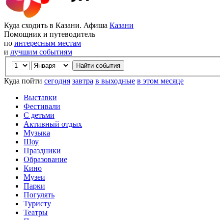
Куда сходить в Казани. Афиша
Казани
Помощник и путеводитель
по
интересным местам
и
лучшим событиям
Куда пойти
сегодня
завтра
в выходные
в этом месяце
Выставки
Фестивали
С детьми
Активный отдых
Музыка
Шоу
Праздники
Образование
Кино
Музеи
Парки
Погулять
Туристу
Театры