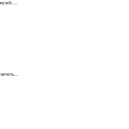
-музей:…
я мечеть…