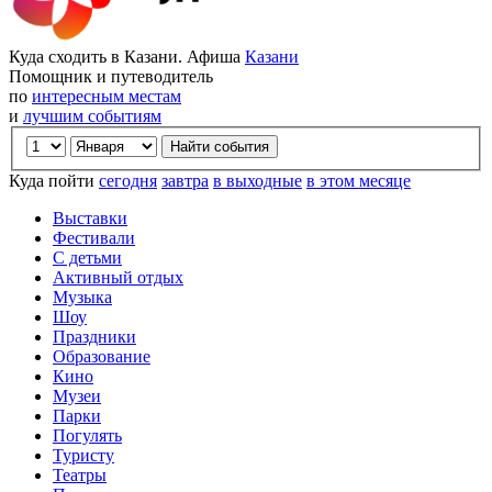
Куда сходить в Казани. Афиша
Казани
Помощник и путеводитель
по
интересным местам
и
лучшим событиям
Куда пойти
сегодня
завтра
в выходные
в этом месяце
Выставки
Фестивали
С детьми
Активный отдых
Музыка
Шоу
Праздники
Образование
Кино
Музеи
Парки
Погулять
Туристу
Театры