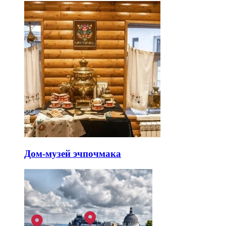
Дом-музей эчпочмака