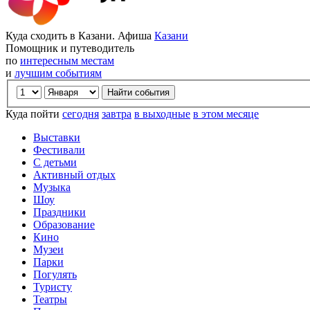
Куда сходить в Казани. Афиша
Казани
Помощник и путеводитель
по
интересным местам
и
лучшим событиям
Куда пойти
сегодня
завтра
в выходные
в этом месяце
Выставки
Фестивали
С детьми
Активный отдых
Музыка
Шоу
Праздники
Образование
Кино
Музеи
Парки
Погулять
Туристу
Театры