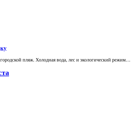
дку
е городской пляж. Холодная вода, лес и экологический режим…
ста