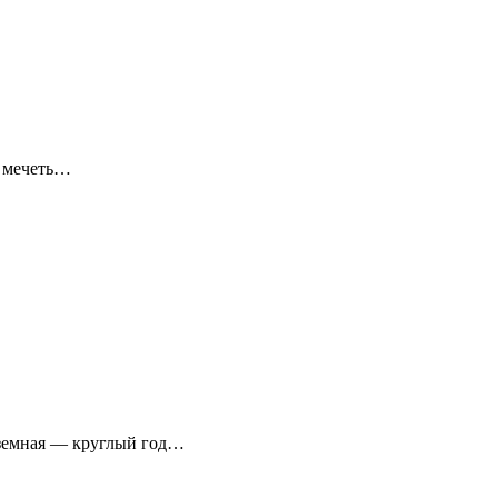
я мечеть…
аземная — круглый год…