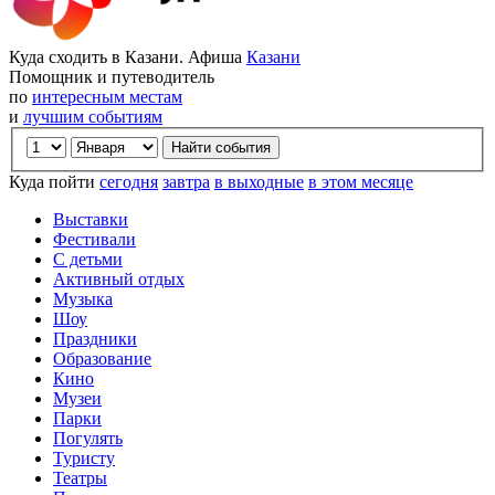
Куда сходить в Казани. Афиша
Казани
Помощник и путеводитель
по
интересным местам
и
лучшим событиям
Куда пойти
сегодня
завтра
в выходные
в этом месяце
Выставки
Фестивали
С детьми
Активный отдых
Музыка
Шоу
Праздники
Образование
Кино
Музеи
Парки
Погулять
Туристу
Театры