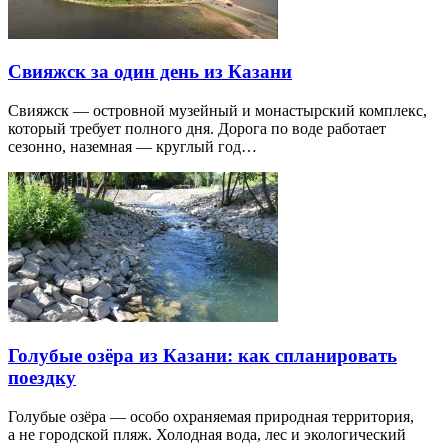
Свияжск за один день из Казани
Свияжск — островной музейный и монастырский комплекс,
который требует полного дня. Дорога по воде работает
сезонно, наземная — круглый год…
Голубые озёра из Казани: как спланировать
поездку
Голубые озёра — особо охраняемая природная территория,
а не городской пляж. Холодная вода, лес и экологический