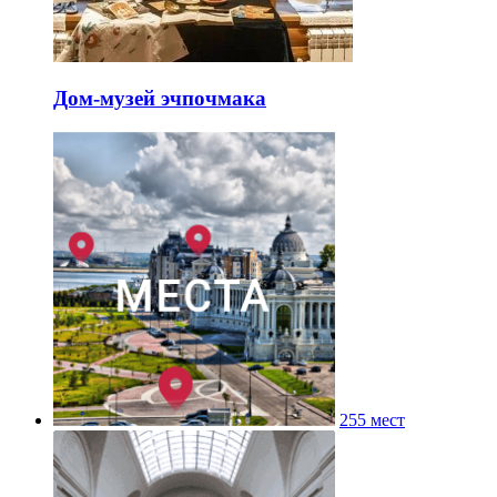
Дом-музей эчпочмака
255 мест