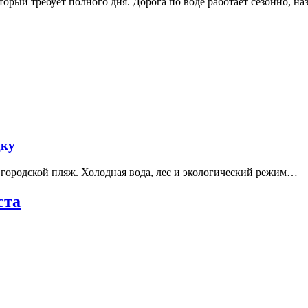
рый требует полного дня. Дорога по воде работает сезонно, н
дку
е городской пляж. Холодная вода, лес и экологический режим…
ста