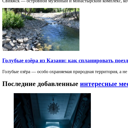
Свияжск — островной музейный и монастырский комплекс, кото
Голубые озёра из Казани: как спланировать поез
Голубые озёра — особо охраняемая природная территория, а н
Последние добавленные
интересные ме