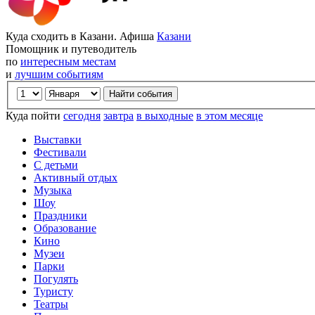
Куда сходить в Казани. Афиша
Казани
Помощник и путеводитель
по
интересным местам
и
лучшим событиям
Куда пойти
сегодня
завтра
в выходные
в этом месяце
Выставки
Фестивали
С детьми
Активный отдых
Музыка
Шоу
Праздники
Образование
Кино
Музеи
Парки
Погулять
Туристу
Театры