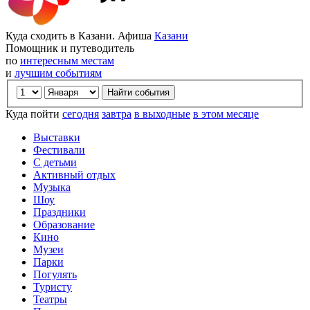
Куда сходить в Казани. Афиша
Казани
Помощник и путеводитель
по
интересным местам
и
лучшим событиям
Куда пойти
сегодня
завтра
в выходные
в этом месяце
Выставки
Фестивали
С детьми
Активный отдых
Музыка
Шоу
Праздники
Образование
Кино
Музеи
Парки
Погулять
Туристу
Театры