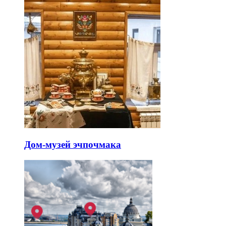
Дом-музей эчпочмака