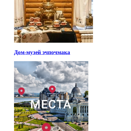
Дом-музей эчпочмака