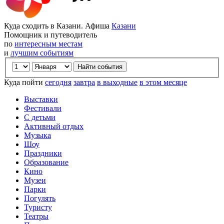
Куда сходить в Казани. Афиша
Казани
Помощник и путеводитель
по
интересным местам
и
лучшим событиям
Куда пойти
сегодня
завтра
в выходные
в этом месяце
Выставки
Фестивали
С детьми
Активный отдых
Музыка
Шоу
Праздники
Образование
Кино
Музеи
Парки
Погулять
Туристу
Театры