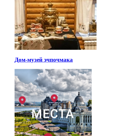
Дом-музей эчпочмака