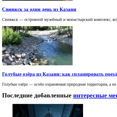
Свияжск за один день из Казани
Свияжск — островной музейный и монастырский комплекс, кото
Голубые озёра из Казани: как спланировать поез
Голубые озёра — особо охраняемая природная территория, а н
Последние добавленные
интересные ме