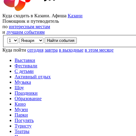
Куда сходить в Казани. Афиша
Казани
Помощник и путеводитель
по
интересным местам
и
лучшим событиям
Куда пойти
сегодня
завтра
в выходные
в этом месяце
Выставки
Фестивали
С детьми
Активный отдых
Музыка
Шоу
Праздники
Образование
Кино
Музеи
Парки
Погулять
Туристу
Театры