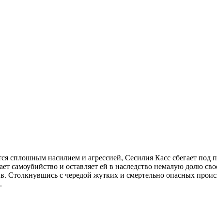
я сплошным насилием и агрессией, Сесилия Касс сбегает под по
т самоубийство и оставляет ей в наследство немалую долю свое
в. Столкнувшись с чередой жутких и смертельно опасных происш
.