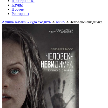
Пространства
Клубы
Прочее
Рестораны
Афиша Казани - куда сходить
➔
Кино
➔
Человек-невидимка