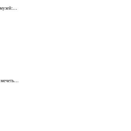
-музей:…
я мечеть…