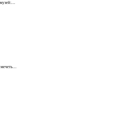
-музей:…
я мечеть…