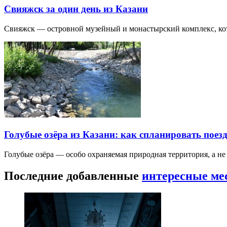
Свияжск за один день из Казани
Свияжск — островной музейный и монастырский комплекс, кото
Голубые озёра из Казани: как спланировать поез
Голубые озёра — особо охраняемая природная территория, а н
Последние добавленные
интересные ме