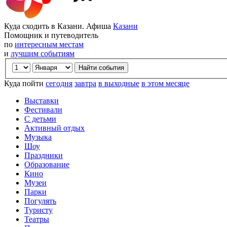
Куда сходить в Казани. Афиша
Казани
Помощник и путеводитель
по
интересным местам
и
лучшим событиям
Куда пойти
сегодня
завтра
в выходные
в этом месяце
Выставки
Фестивали
С детьми
Активный отдых
Музыка
Шоу
Праздники
Образование
Кино
Музеи
Парки
Погулять
Туристу
Театры