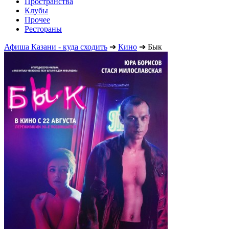
Пространства
Клубы
Прочее
Рестораны
Афиша Казани - куда сходить
➔
Кино
➔
Бык