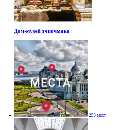
Дом-музей эчпочмака
255 мест