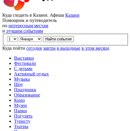
Куда сходить в Казани. Афиша
Казани
Помощник и путеводитель
по
интересным местам
и
лучшим событиям
Куда пойти
сегодня
завтра
в выходные
в этом месяце
Выставки
Фестивали
С детьми
Активный отдых
Музыка
Шоу
Праздники
Образование
Кино
Музеи
Парки
Погулять
Туристу
Театры