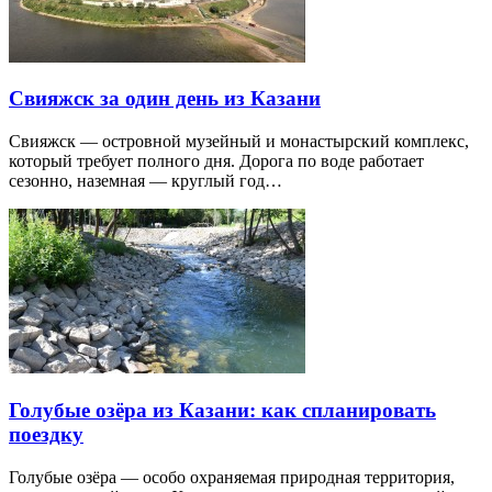
Свияжск за один день из Казани
Свияжск — островной музейный и монастырский комплекс,
который требует полного дня. Дорога по воде работает
сезонно, наземная — круглый год…
Голубые озёра из Казани: как спланировать
поездку
Голубые озёра — особо охраняемая природная территория,