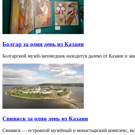
Болгар за один день из Казани
Болгарский музей-заповедник находится далеко от Казани и за
Свияжск за один день из Казани
Свияжск — островной музейный и монастырский комплекс, кото