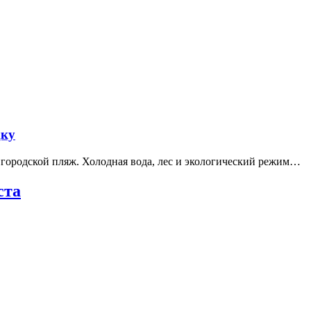
дку
е городской пляж. Холодная вода, лес и экологический режим…
ста