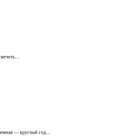
я мечеть…
аземная — круглый год…