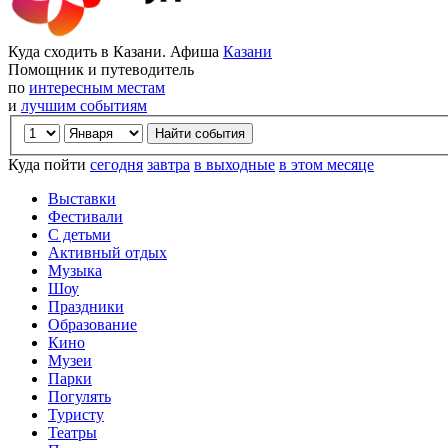
Куда сходить в Казани. Афиша
Казани
Помощник и путеводитель
по
интересным местам
и
лучшим событиям
Куда пойти
сегодня
завтра
в выходные
в этом месяце
Выставки
Фестивали
С детьми
Активный отдых
Музыка
Шоу
Праздники
Образование
Кино
Музеи
Парки
Погулять
Туристу
Театры